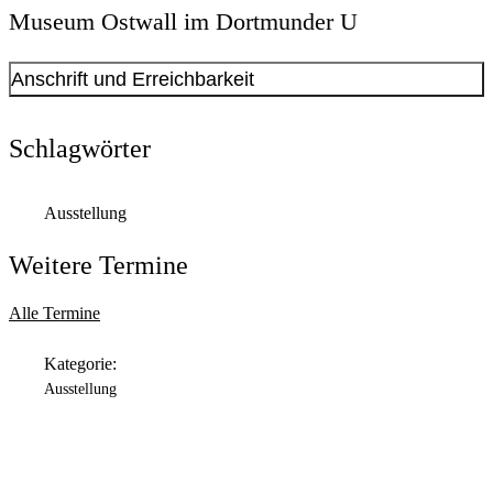
Museum Ostwall im Dortmunder U
Anschrift und Erreichbarkeit
Kontakt anzeigen
Anschrift
Schlagwörter
Leonie-Reygers-Terrasse
2
44137
Dortmund
Ausstellung
Öffnungszeiten
Weitere Termine
Montag
Geschlossen
Alle Termine
Dienstag
Kategorie:
11:00 Uhr
bis
18:00 Uhr
Ausstellung
Mittwoch
11:00 Uhr
bis
18:00 Uhr
Donnerstag
11:00 Uhr
bis
20:00 Uhr