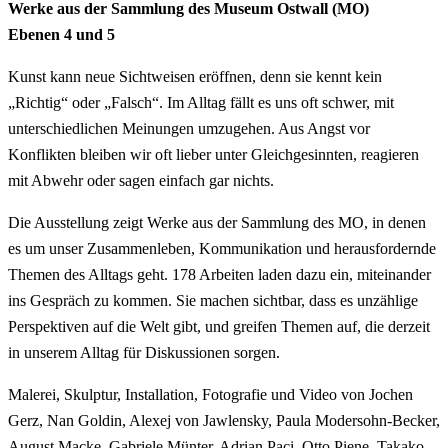
Werke aus der Sammlung des Museum Ostwall (MO)
Ebenen 4 und 5
Kunst kann neue Sichtweisen eröffnen, denn sie kennt kein
„Richtig“ oder „Falsch“. Im Alltag fällt es uns oft schwer, mit
unterschiedlichen Meinungen umzugehen. Aus Angst vor
Konflikten bleiben wir oft lieber unter Gleichgesinnten, reagieren
mit Abwehr oder sagen einfach gar nichts.
Die Ausstellung zeigt Werke aus der Sammlung des MO, in denen
es um unser Zusammenleben, Kommunikation und herausfordernde
Themen des Alltags geht. 178 Arbeiten laden dazu ein, miteinander
ins Gespräch zu kommen. Sie machen sichtbar, dass es unzählige
Perspektiven auf die Welt gibt, und greifen Themen auf, die derzeit
in unserem Alltag für Diskussionen sorgen.
Malerei, Skulptur, Installation, Fotografie und Video von Jochen
Gerz, Nan Goldin, Alexej von Jawlensky, Paula Modersohn-Becker,
August Macke, Gabriele Münter, Adrian Paci, Otto Piene, Takako