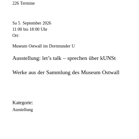
226 Termine
Freitag
11:00 Uhr
bis
20:00 Uhr
Samstag
Sa 5. September 2026
11:00 Uhr
bis
18:00 Uhr
11:00
bis 18:00 Uhr
Ort:
Sonntag
11:00 Uhr
bis
18:00 Uhr
Museum Ostwall im Dortmunder U
Das Dortmunder U ist an folgenden Tagen geschlossen: 24.
Ausstellung: let’s talk – sprechen über kUNSt
Dezember / 25. Dezember / 31. Dezember / 1. Januar.
Werke aus der Sammlung des Museum Ostwall
Kategorie:
Ausstellung