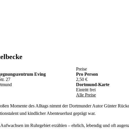
telbecke
Preise
egegnungszentrum Eving
Pro Person
tr. 27
2,50 €
rtmund
Dortmund-Karte
Eintritt frei
Alle Preise
oßen Momente des Alltags nimmt der Dortmunder Autor Günter Rückert s
onstalent und kindlicher Abenteuerlust geprägt war.
Aufwachsen im Ruhrgebiet erzählen – ehrlich, lebendig und oft auge