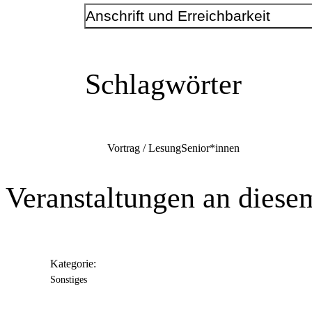
Anschrift und Erreichbarkeit
Kontakt
Telefonnummer
+49 231 50-19490
Schlagwörter
E-Mail-Adresse
bz_eving@dortmund.de
Vortrag / Lesung
Senior*innen
Veranstaltungen an diese
Anschrift
Deutsche Str.
27
44339
Dortmund
Kategorie:
Sonstiges