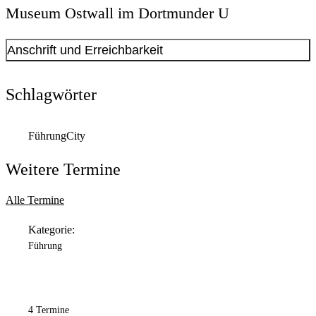
Museum Ostwall im Dortmunder U
Anschrift und Erreichbarkeit
Kontakt anzeigen
Anschrift
Schlagwörter
Leonie-Reygers-Terrasse
2
44137
Dortmund
Führung
City
Öffnungszeiten
Weitere Termine
Montag
Geschlossen
Alle Termine
Dienstag
Kategorie:
11:00 Uhr
bis
18:00 Uhr
Führung
Mittwoch
11:00 Uhr
bis
18:00 Uhr
Donnerstag
11:00 Uhr
bis
20:00 Uhr
4 Termine