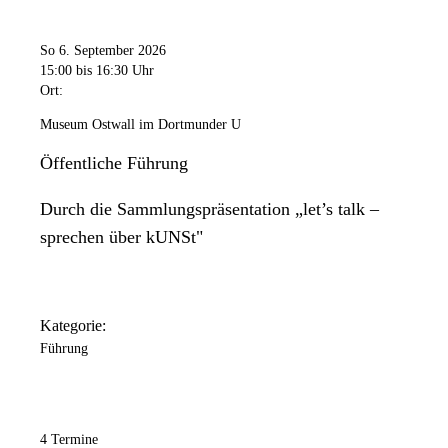
Freitag
11:00 Uhr
bis
20:00 Uhr
So 6. September 2026
Samstag
15:00
bis 16:30 Uhr
11:00 Uhr
bis
18:00 Uhr
Ort:
Sonntag
Museum Ostwall im Dortmunder U
11:00 Uhr
bis
18:00 Uhr
Öffentliche Führung
Das Dortmunder U ist an folgenden Tagen geschlossen: 24.
Durch die Sammlungspräsentation „let’s talk –
Dezember / 25. Dezember / 31. Dezember / 1. Januar.
sprechen über kUNSt"
Kategorie:
Führung
4 Termine