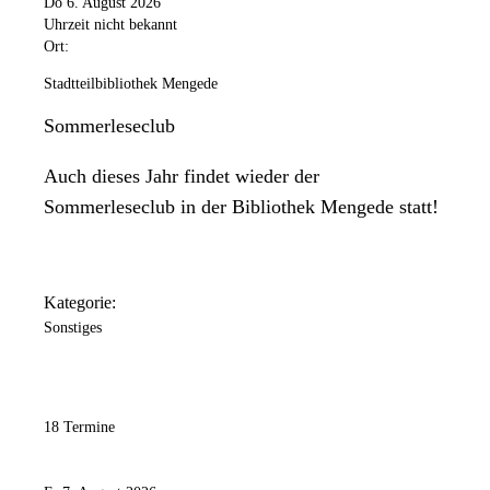
Do 6. August 2026
Samstag
Uhrzeit nicht bekannt
Geschlossen
Ort:
Sonntag
Stadtteilbibliothek Mengede
Geschlossen
Sommerleseclub
Auch dieses Jahr findet wieder der
Sommerleseclub in der Bibliothek Mengede statt!
Kategorie:
Sonstiges
18 Termine