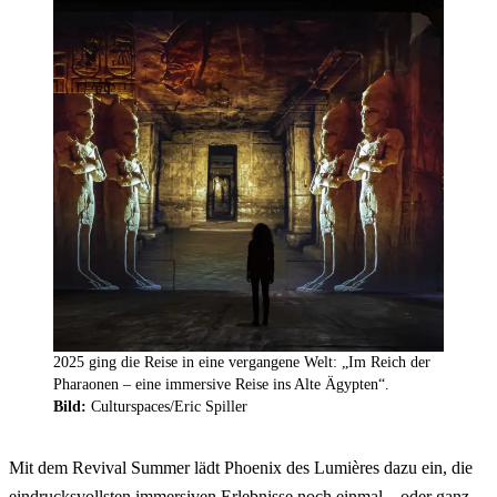
2025 ging die Reise in eine vergangene Welt: „Im Reich der
Pharaonen – eine immersive Reise ins Alte Ägypten“.
Bild:
Culturspaces/Eric Spiller
Mit dem Revival Summer lädt Phoenix des Lumières dazu ein, die
eindrucksvollsten immersiven Erlebnisse noch einmal – oder ganz