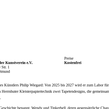
Preise
r Kunstverein e.V.
Kostenfrei
 Str. 1
rtmund
des Künstlers Philip Wiegard: Von 2025 bis 2027 wird er zum Labor für 
n Herrnhuter Kleisterpapiertechnik zwei Tapetendesigns, die gemeins
.
Geschichte benannt, Wendy und Tinkerbell, deren gegensätzliche Char