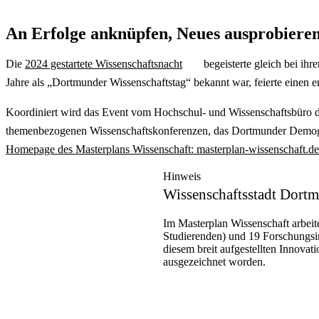
An Erfolge anknüpfen, Neues ausprobiere
Die
2024 gestartete Wissenschaftsnacht
begeisterte gleich bei i
Jahre als „Dortmunder Wissenschaftstag“ bekannt war, feierte einen e
Koordiniert wird das
Event
vom Hochschul- und Wissenschaftsbüro der
themenbezogenen Wissenschaftskonferenzen, das Dortmunder Demog
Homepage des Masterplans Wissenschaft: masterplan-wissenschaft.de
Hinweis
Wissenschaftsstadt Dort
Im Masterplan Wissenschaft arbeit
Studierenden) und 19 Forschungsin
diesem breit aufgestellten Innovat
ausgezeichnet worden.