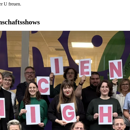
r U freuen.
nschaftsshows