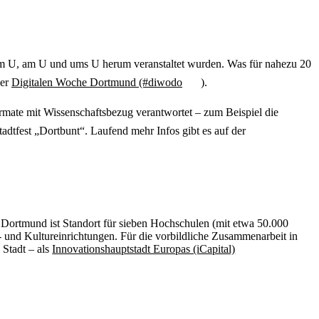
 im U, am U und ums U herum veranstaltet wurden. Was für nahezu 20
er
Digitalen Woche Dortmund (#diwodo
).
rmate mit Wissenschaftsbezug verantwortet – zum Beispiel die
dtfest „Dortbunt“. Laufend mehr Infos gibt es auf der
. Dortmund ist Standort für sieben Hochschulen (mit etwa 50.000
 und Kultureinrichtungen. Für die vorbildliche Zusammenarbeit in
 Stadt – als
Innovationshauptstadt Europas (iCapital)