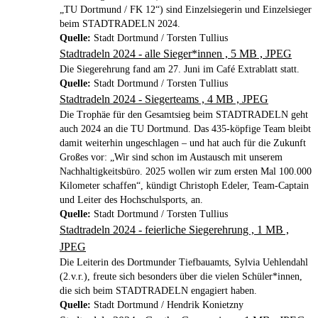
„TU Dortmund / FK 12“) sind Einzelsiegerin und Einzelsieger
beim STADTRADELN 2024.
Quelle:
Stadt Dortmund / Torsten Tullius
Stadtradeln 2024 - alle Sieger*innen , 5 MB , JPEG
Die Siegerehrung fand am 27. Juni im Café Extrablatt statt.
Quelle:
Stadt Dortmund / Torsten Tullius
Stadtradeln 2024 - Siegerteams , 4 MB , JPEG
Die Trophäe für den Gesamtsieg beim STADTRADELN geht
auch 2024 an die TU Dortmund. Das 435-köpfige Team bleibt
damit weiterhin ungeschlagen – und hat auch für die Zukunft
Großes vor: „Wir sind schon im Austausch mit unserem
Nachhaltigkeitsbüro. 2025 wollen wir zum ersten Mal 100.000
Kilometer schaffen“, kündigt Christoph Edeler, Team-Captain
und Leiter des Hochschulsports, an.
Quelle:
Stadt Dortmund / Torsten Tullius
Stadtradeln 2024 - feierliche Siegerehrung , 1 MB ,
JPEG
Die Leiterin des Dortmunder Tiefbauamts, Sylvia Uehlendahl
(2.v.r.), freute sich besonders über die vielen Schüler*innen,
die sich beim STADTRADELN engagiert haben.
Quelle:
Stadt Dortmund / Hendrik Konietzny