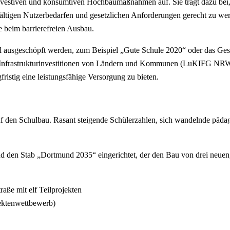
nvestiven und konsumtiven Hochbaumaßnahmen auf. Sie trägt dazu bei, 
vielfältigen Nutzerbedarfen und gesetzlichen Anforderungen gerecht zu
 beim barrierefreien Ausbau.
ll ausgeschöpft werden, zum Beispiel „Gute Schule 2020“ oder das G
frastrukturinvestitionen von Ländern und Kommunen (LuKIFG NRW) soll
fristig eine leistungsfähige Versorgung zu bieten.
uf den Schulbau. Rasant steigende Schülerzahlen, sich wandelnde päd
den Stab „Dortmund 2035“ eingerichtet, der den Bau von drei neuen, 
aße mit elf Teilprojekten
ektenwettbewerb)