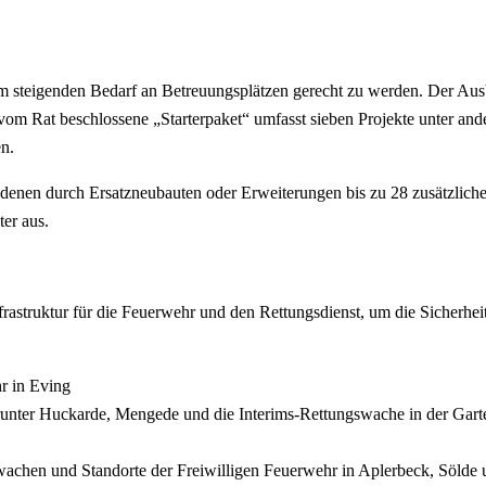
 steigenden Bedarf an Betreuungsplätzen gerecht zu werden. Der Ausb
vom Rat beschlossene „Starterpaket“ umfasst sieben Projekte unter an
en.
 denen durch Ersatzneubauten oder Erweiterungen bis zu 28 zusätzliche
er aus.
rastruktur für die Feuerwehr und den Rettungsdienst, um die Sicherheit
r in Eving
runter Huckarde, Mengede und die Interims-Rettungswache in der Garte
hen und Standorte der Freiwilligen Feuerwehr in Aplerbeck, Sölde un