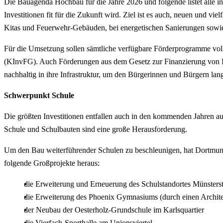
Die Bauagenda Hochbau für die Jahre 2026 und folgende listet alle i
Investitionen fit für die Zukunft wird. Ziel ist es auch, neuen und 
Kitas und Feuerwehr-Gebäuden, bei energetischen Sanierungen sowie
Für die Umsetzung sollen sämtliche verfügbare Förderprogramme vo
(KInvFG). Auch Förderungen aus dem Gesetz zur Finanzierung von In
nachhaltig in ihre Infrastruktur, um den Bürgerinnen und Bürgern lang
Schwerpunkt Schule
Die größten Investitionen entfallen auch in den kommenden Jahren a
Schule und Schulbauten sind eine große Herausforderung.
Um den Bau weiterführender Schulen zu beschleunigen, hat Dortmund 
folgende Großprojekte heraus:
die Erweiterung und Erneuerung des Schulstandortes Münsterstr
die Erweiterung des Phoenix Gymnasiums (durch einen Archit
der Neubau der Oesterholz-Grundschule im Karlsquartier
die Vierfach-Sporthalle am Unionsviertel