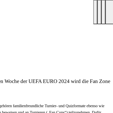
finalen Woche der UEFA EURO 2024 wird die Fan Zone
gehören familienfreundliche Turnier- und Quizformate ebenso wie
 zu beweisen und an Turnieren („Fan Cups“) teilzunehmen. Dafür