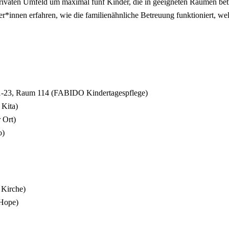
rivaten Umfeld um maximal fünf Kinder, die in geeigneten Räumen bet
innen erfahren, wie die familienähnliche Betreuung funktioniert, welc
 21-23, Raum 114 (FABIDO Kindertagespflege)
 Kita)
 Ort)
o)
 Kirche)
 Hope)