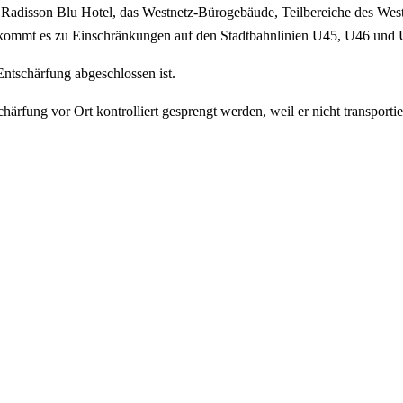
as Radisson Blu Hotel, das Westnetz-Bürogebäude, Teilbereiche des We
m kommt es zu Einschränkungen auf den Stadtbahnlinien U45, U46 un
tschärfung abgeschlossen ist.
ärfung vor Ort kontrolliert gesprengt werden, weil er nicht transporti