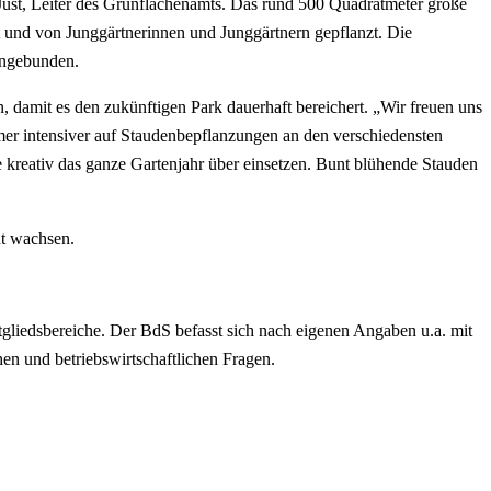
ust, Leiter des Grünflächenamts. Das rund 500 Quadratmeter große
und von Junggärtnerinnen und Junggärtnern gepflanzt. Die
eingebunden.
 damit es den zukünftigen Park dauerhaft bereichert. „Wir freuen uns
mmer intensiver auf Staudenbepflanzungen an den verschiedensten
e kreativ das ganze Gartenjahr über einsetzen. Bunt blühende Stauden
ut wachsen.
tgliedsbereiche. Der BdS befasst sich nach eigenen Angaben u.a. mit
en und betriebswirtschaftlichen Fragen.