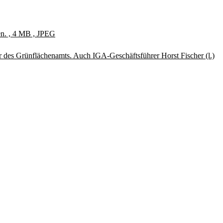
en. , 4 MB , JPEG
r des Grünflächenamts. Auch IGA-Geschäftsführer Horst Fischer (l.)