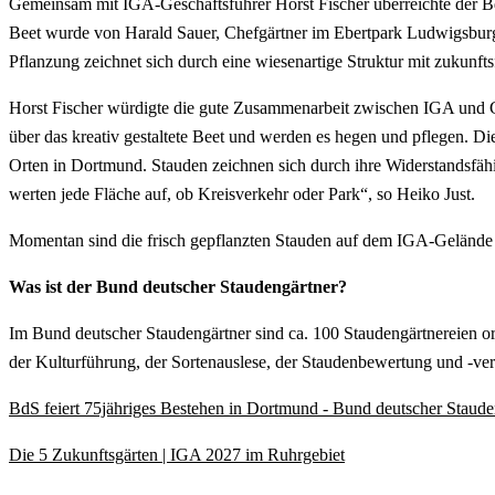
Gemeinsam mit IGA-Geschäftsführer Horst Fischer überreichte der B
Beet wurde von Harald Sauer, Chefgärtner im Ebertpark Ludwigsburg
Pflanzung zeichnet sich durch eine wiesenartige Struktur mit zukunfts
Horst Fischer würdigte die gute Zusammenarbeit zwischen IGA und Grü
über das kreativ gestaltete Beet und werden es hegen und pflegen. Di
Orten in Dortmund. Stauden zeichnen sich durch ihre Widerstandsfähi
werten jede Fläche auf, ob Kreisverkehr oder Park“, so Heiko Just.
Momentan sind die frisch gepflanzten Stauden auf dem IGA-Gelände
Was ist der Bund deutscher Staudengärtner?
Im Bund deutscher Staudengärtner sind ca. 100 Staudengärtnereien org
der Kulturführung, der Sortenauslese, der Staudenbewertung und -ver
BdS feiert 75jähriges Bestehen in Dortmund - Bund deutscher Staude
Die 5 Zukunftsgärten | IGA 2027 im Ruhrgebiet