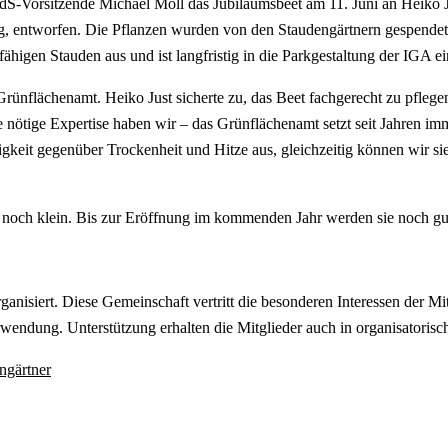
dS-Vorsitzende Michael Moll das Jubiläumsbeet am 11. Juni an Heiko J
, entworfen. Die Pflanzen wurden von den Staudengärtnern gespendet 
fähigen Stauden aus und ist langfristig in die Parkgestaltung der IGA 
nflächenamt. Heiko Just sicherte zu, das Beet fachgerecht zu pflegen,
e nötige Expertise haben wir – das Grünflächenamt setzt seit Jahren i
gkeit gegenüber Trockenheit und Hitze aus, gleichzeitig können wir si
 noch klein. Bis zur Eröffnung im kommenden Jahr werden sie noch g
anisiert. Diese Gemeinschaft vertritt die besonderen Interessen der Mi
wendung. Unterstützung erhalten die Mitglieder auch in organisatorisch
ngärtner