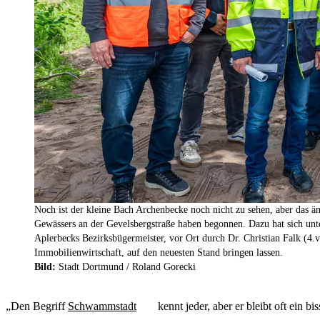
Noch ist der kleine Bach Archenbecke noch nicht zu sehen, aber das än
Gewässers an der Gevelsbergstraße haben begonnen. Dazu hat sich unte
Aplerbecks Bezirksbügermeister, vor Ort durch Dr. Christian Falk (4.v.
Immobilienwirtschaft, auf den neuesten Stand bringen lassen.
Bild:
Stadt Dortmund / Roland Gorecki
„Den Begriff
Schwammstadt
kennt jeder, aber er bleibt oft ein