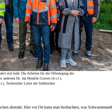
dert sich bald: Die Arbeiten für die Offenlegung des
r anderem Dr. Jan Hendrik Gravert (4.v.l.),
r.), Technischer Leiter der Städtischen
 bisschen abstrakt. Hier vor Ort kann man beobachten, was Schwammstadt