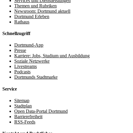
Services und Dienstleistungen
Themen und Rubriken
Newsroom: Dortmund aktuell
Dortmund Erleben
Rathaus
Schnellzugriff
Dortmund-App
Presse
Karriere: Jobs, Studium und Ausbildung
Soziale Netzwerke
Livestreams
Podcasts
Dortmunds Stadtmarke
Service
Sitemap
Stadtplan
Open Data-Portal Dortmund
Barrierefreiheit
RSS-Feeds