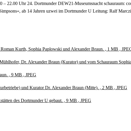
.00 – 22.00 Uhr 24. Dortmunder DEW21-Museumsnacht schauraum: comi
impsons«, ab 14 Jahren uzwei im Dortmunder U Leitung: Ralf Marczin
t Roman Kurth, Sophia Paplowski und Alexander Braun. , 1 MB , JPE
n Mühlhofer, Dr. Alexander Braun (Kurator) und vom Schauraum Soph
raun. , 9 MB , JPEG
turbetriebe) und Kurator Dr. Alexander Braun (Mitte). , 2 MB , JPEG
stätten des Dortmunder U gebaut. , 9 MB , JPEG