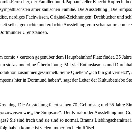
 Comic-Fernseher, der Familienhund-Pappaufsteller Knecht Ruprecht hec
sympathischsten amerikanischen Familie. Die Ausstellung „Die Simpsons - 
ise, nerdiges Fachwissen, Original-Zeichnungen, Drehbücher und sc
mplett selbst gemachte und erdachte Ausstellung vom schauraum: com
 Dortmunder U entstanden.
um comic + cartoon gegenüber dem Hauptbahnhof Platz findet. 35 Jahre 
un stolz - und ohne Übertreibung. Mit viel Enthusiasmus und Durchhalt
oduktion zusammengesammelt. Seine Quellen? „Ich bin gut vernetzt“, s
impsons hier in Dortmund haben“, sagt der Leiter der Kulturbetriebe St
 Groening. Die Ausstellung feiert seinen 70. Geburtstag und 35 Jahre Si
ng vorzuweisen wie „Die Simpsons“. Der Kurator der Ausstellung und C
? Sie sind frech und sie sind so normal. Brauns Lieblingscharakter ist 
folg haben konnte ist vielen immer noch ein Rätsel.