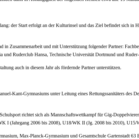
 lang: der Start erfolgt an der Kulturinsel und das Ziel befindet sich i
mund in Zusammenarbeit und mit Unterstützung folgender Partner: Fach
a und Ruderclub Hansa, Technische Universität Dortmund und Rude
tung auch in diesem Jahr als fördernde Partner unterstützen.
anuel-Kant-Gymnasiums unter Leitung eines Rettungssanitäters des Deu
 Schulsport richtet sich als Mannschaftswettkampf für Gig-Doppelvier
/WK I (Jahrgang 2006 bis 2008), U18/WK II (Jg. 2008 bis 2010), U15/
nasium, Max-Planck-Gymnasium und Gesamtschule Gartenstadt 63 Boo