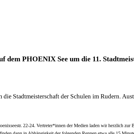
uf dem PHOENIX See um die 11. Stadtmeist
ie Stadtmeisterschaft der Schulen im Rudern. Austr
ixseestr. 22-24. Vertreter*innen der Medien laden wir herzlich zur Be
 finden dann in Abhängigkeit der folgenden Rennen etwa alle 15 Minuten