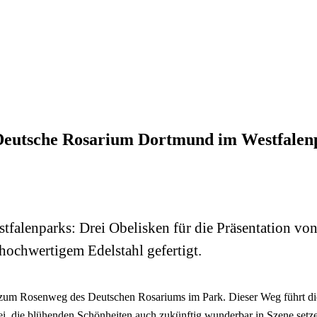
 Deutsche Rosarium Dortmund im Westfalen
tfalenparks: Drei Obelisken für die Präsentation vo
s hochwertigem Edelstahl gefertigt.
n zum Rosenweg des Deutschen Rosariums im Park. Dieser Weg führt d
bei, die blühenden Schönheiten auch zukünftig wunderbar in Szene setz