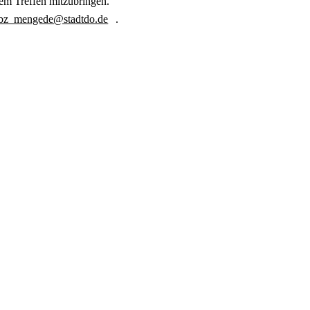
em Treffen mitzubringen.
bz_mengede@stadtdo.de
.