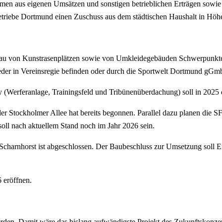
men aus eigenen Umsätzen und sonstigen betrieblichen Erträgen sowi
itbetriebe Dortmund einen Zuschuss aus dem städtischen Haushalt in Hö
au von Kunstrasenplätzen sowie von Umkleidegebäuden Schwerpunkte
der in Vereinsregie befinden oder durch die Sportwelt Dortmund gGm
y (Werferanlage, Trainingsfeld und Tribünenüberdachung) soll in 2025
r Stockholmer Allee hat bereits begonnen. Parallel dazu planen die S
soll nach aktuellem Stand noch im Jahr 2026 sein.
charnhorst ist abgeschlossen. Der Baubeschluss zur Umsetzung soll E
6 eröffnen.
rden. Damit wäre das bislang aufwändigste Projekt des Zukunftskonzep