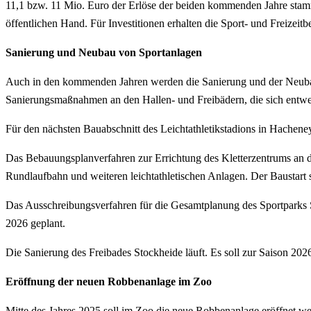
11,1 bzw. 11 Mio. Euro der Erlöse der beiden kommenden Jahre stam
öffentlichen Hand. Für Investitionen erhalten die Sport- und Freize
Sanierung und Neubau von Sportanlagen
Auch in den kommenden Jahren werden die Sanierung und der Neub
Sanierungsmaßnahmen an den Hallen- und Freibädern, die sich entwe
Für den nächsten Bauabschnitt des Leichtathletikstadions in Hachene
Das Bebauungsplanverfahren zur Errichtung des Kletterzentrums an de
Rundlaufbahn und weiteren leichtathletischen Anlagen. Der Baustart 
Das Ausschreibungsverfahren für die Gesamtplanung des Sportparks S
2026 geplant.
Die Sanierung des Freibades Stockheide läuft. Es soll zur Saison 202
Eröffnung der neuen Robbenanlage im Zoo
Mitte des Jahres 2025 soll im Zoo die neue Robbenanlage eröffnet we