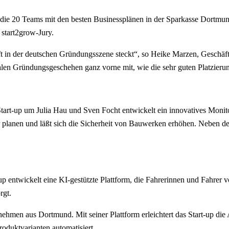
die 20 Teams mit den besten Businessplänen in der Sparkasse Dortmund
start2grow-Jury.
ft in der deutschen Gründungsszene steckt“, so Heike Marzen, Geschäft
len Gründungsgeschehen ganz vorne mit, wie die sehr guten Platzieru
tart-up um Julia Hau und Sven Focht entwickelt ein innovatives Monit
r planen und läßt sich die Sicherheit von Bauwerken erhöhen. Neben de
p entwickelt eine KI-gestützte Plattform, die Fahrerinnen und Fahrer
rgt.
nehmen aus Dortmund. Mit seiner Plattform erleichtert das Start-up die
oduktvarianten automatisiert.