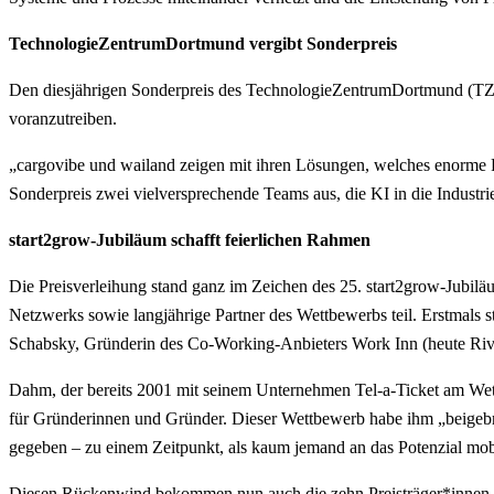
TechnologieZentrumDortmund vergibt Sonderpreis
Den diesjährigen Sonderpreis des TechnologieZentrumDortmund (TZDO
voranzutreiben.
„cargovibe und wailand zeigen mit ihren Lösungen, welches enorme 
Sonderpreis zwei vielversprechende Teams aus, die KI in die Industr
start2grow-Jubiläum schafft feierlichen Rahmen
Die Preisverleihung stand ganz im Zeichen des 25. start2grow-Jubi
Netzwerks sowie langjährige Partner des Wettbewerbs teil. Erstmals 
Schabsky, Gründerin des Co-Working-Anbieters Work Inn (heute Riv
Dahm, der bereits 2001 mit seinem Unternehmen Tel-a-Ticket am Wettb
für Gründerinnen und Gründer. Dieser Wettbewerb habe ihm „beigeb
gegeben – zu einem Zeitpunkt, als kaum jemand an das Potenzial mobi
Diesen Rückenwind bekommen nun auch die zehn Preisträger*innen v