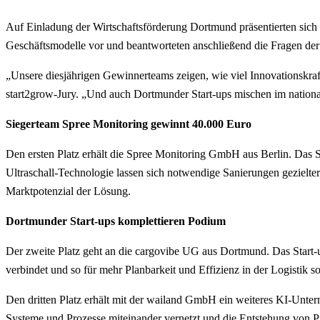
Auf Einladung der Wirtschaftsförderung Dortmund präsentierten sich 
Geschäftsmodelle vor und beantworteten anschließend die Fragen der 
„Unsere diesjährigen Gewinnerteams zeigen, wie viel Innovationskra
start2grow-Jury. „Und auch Dortmunder Start-ups mischen im nationa
Siegerteam Spree Monitoring gewinnt 40.000 Euro
Den ersten Platz erhält die Spree Monitoring GmbH aus Berlin. Das S
Ultraschall-Technologie lassen sich notwendige Sanierungen gezielte
Marktpotenzial der Lösung.
Dortmunder Start-ups komplettieren Podium
Der zweite Platz geht an die cargovibe UG aus Dortmund. Das Start-u
verbindet und so für mehr Planbarkeit und Effizienz in der Logistik so
Den dritten Platz erhält mit der wailand GmbH ein weiteres KI-Unter
Systeme und Prozesse miteinander vernetzt und die Entstehung von Pr