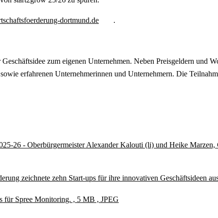
rtschaftsfoerderung-dortmund.de
.
r Geschäftsidee zum eigenen Unternehmen. Neben Preisgeldern und Wo
 sowie erfahrenen Unternehmerinnen und Unternehmern. Die Teilnahme 
5-26 - Oberbürgermeister Alexander Kalouti (li) und Heike Marzen, Ge
rung zeichnete zehn Start-ups für ihre innovativen Geschäftsideen au
s für Spree Monitoring. , 5 MB , JPEG