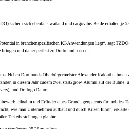
) sichern sich ebenfalls wailand und cargovibe. Beide erhalten je 5
Potential in branchenspezifischen KI-Anwendungen liegt“, sagt TZDO-
ie bringen und daher perfekt zu Dortmund passen“.
läums. Neben Dortmunds Oberbürgermeister Alexander Kalouti nahmen z
standen in diesem Jahr zudem zwei start2grow-Alumni auf der Bühne, um
vers), und Dr. Ingo Dahm.
ewerb teilnahm und Erfinder eines Grundlagenpatents für mobiles Tick
racht, wie man Unternehmen aufbaut und durch Krisen führt“, erklärt
ler Ticketbestellungen glaubte.
on start2grow 25/26 zu spüren.