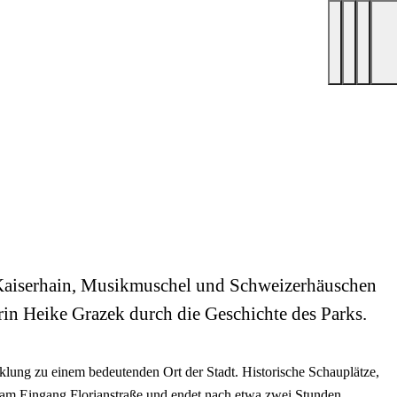
 „Kaiserhain, Musikmuschel und Schweizerhäuschen
rin Heike Grazek durch die Geschichte des Parks.
lung zu einem bedeutenden Ort der Stadt. Historische Schauplätze,
 am Eingang Florianstraße und endet nach etwa zwei Stunden.