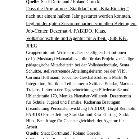
Quelle:
Stadt Dortmund / Roland Gorecki
Dass die Programme „Startklar“ und „Kita-Einstieg“
nach nur einem halben Jahr gestartet werden konnten,
liegt an der guten Zusammenarbeit von allen Beteiligten:
Job-Center, Dezernat 4, FABIDO, Kitas,
Volkshochschule und Agentur für Arbeit. , 848 KB ,
JPEG
Gruppenfoto mit Vertretern aller beteiligten Institutionen
(v.l.): Mushtaryi Mamadalieva, die für das Projekt zuständige
pädagogische Mitarbeiterin bei der Volkshochschule, Senta
Schultze, stellvertretende Abteilungsleiterin bei der VHS,
Corinna Hoffmann, Jobcenter-Geschäftsführerin Markt &
Integration, Startklar-Teilnehmerin Svitlana Bondar, Marzena
Trajdos, Leiterin der Tageseinrichtungen Fliederstraße und
Uhlandstraße 170, Monika Nienaber-Willaredt, Dezernentin
für Schule, Jugend und Familie, Katharina Bräutigam
(Teamleitung Personalentwicklung FABIDO), Birgit Reinhold,
FABIDO Projektleitung Startklar und Kita-Einstieg, Saskia
Hinz, Beauftrage für Chancengleichheit der Agentur für
Arbeit.
Quelle:
Stadt Dortmund / Roland Gorecki