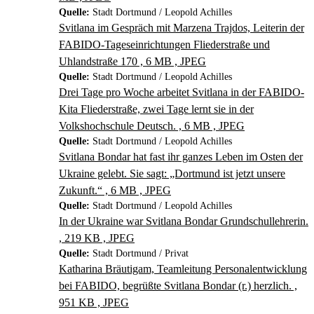
Quelle:
Stadt Dortmund / Leopold Achilles
Svitlana im Gespräch mit Marzena Trajdos, Leiterin der
FABIDO-Tageseinrichtungen Fliederstraße und
Uhlandstraße 170 , 6 MB , JPEG
Quelle:
Stadt Dortmund / Leopold Achilles
Drei Tage pro Woche arbeitet Svitlana in der FABIDO-
Kita Fliederstraße, zwei Tage lernt sie in der
Volkshochschule Deutsch. , 6 MB , JPEG
Quelle:
Stadt Dortmund / Leopold Achilles
Svitlana Bondar hat fast ihr ganzes Leben im Osten der
Ukraine gelebt. Sie sagt: „Dortmund ist jetzt unsere
Zukunft.“ , 6 MB , JPEG
Quelle:
Stadt Dortmund / Leopold Achilles
In der Ukraine war Svitlana Bondar Grundschullehrerin.
, 219 KB , JPEG
Quelle:
Stadt Dortmund / Privat
Katharina Bräutigam, Teamleitung Personalentwicklung
bei FABIDO, begrüßte Svitlana Bondar (r.) herzlich. ,
951 KB , JPEG