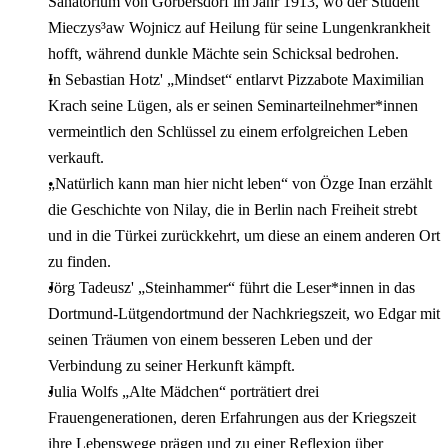
Sanatorium von Görbersdorf im Jahr 1913, wo der Student
Mieczys³aw Wojnicz auf Heilung für seine Lungenkrankheit
hofft, während dunkle Mächte sein Schicksal bedrohen.
In Sebastian Hotz' „Mindset“ entlarvt Pizzabote Maximilian
Krach seine Lügen, als er seinen Seminarteilnehmer*innen
vermeintlich den Schlüssel zu einem erfolgreichen Leben
verkauft.
„Natürlich kann man hier nicht leben“ von Özge Inan erzählt
die Geschichte von Nilay, die in Berlin nach Freiheit strebt
und in die Türkei zurückkehrt, um diese an einem anderen Ort
zu finden.
Jörg Tadeusz' „Steinhammer“ führt die Leser*innen in das
Dortmund-Lütgendortmund der Nachkriegszeit, wo Edgar mit
seinen Träumen von einem besseren Leben und der
Verbindung zu seiner Herkunft kämpft.
Julia Wolfs „Alte Mädchen“ porträtiert drei
Frauengenerationen, deren Erfahrungen aus der Kriegszeit
ihre Lebenswege prägen und zu einer Reflexion über