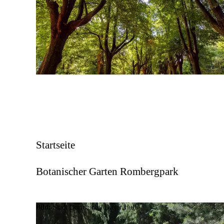
Hier finden Sie einen ausführlichen Projektbericht 
Erhaltungskultur der Wilden Weinrebe (Verband Bot
Startseite
Botanischer Garten Rombergpark
Bild:
Stadt Dortmund /
Dieter Hull