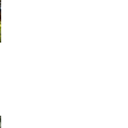
auf der Seite des Verbands Botanischer Gärten e.V.:
anischer Gärten e.V.)