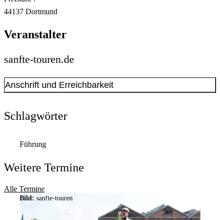
44137
Dortmund
Veranstalter
sanfte-touren.de
Anschrift und Erreichbarkeit
Kontakt anzeigen
Anschrift
Schlagwörter
Alter Mühlenweg
63-65
44139
Dortmund
Führung
Weitere Termine
Alle Termine
Bild:
sanfte-touren