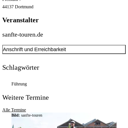
44137
Dortmund
Veranstalter
sanfte-touren.de
Anschrift und Erreichbarkeit
Kontakt anzeigen
Anschrift
Schlagwörter
Alter Mühlenweg
63-65
44139
Dortmund
Führung
Weitere Termine
Alle Termine
Bild:
sanfte-touren