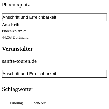
Phoenixplatz
Anschrift und Erreichbarkeit
Anschrift
Phoenixplatz
2a
44263
Dortmund
Veranstalter
sanfte-touren.de
Anschrift und Erreichbarkeit
Kontakt anzeigen
Anschrift
Schlagwörter
Alter Mühlenweg
63-65
44139
Dortmund
Führung
Open-Air