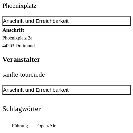
Phoenixplatz
Anschrift und Erreichbarkeit
Anschrift
Phoenixplatz
2a
44263
Dortmund
Veranstalter
sanfte-touren.de
Anschrift und Erreichbarkeit
Kontakt anzeigen
Anschrift
Schlagwörter
Alter Mühlenweg
63-65
44139
Dortmund
Führung
Open-Air