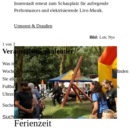
Innenstadt erneut zum Schauplatz für aufregende
Performances und elektrisierende Live-Musik.
Umsonst & Draußen
Bild:
Loïc Nys
1 von 3
Veranstaltungskalender
Was ist heute in Dortmund los? Welche Konzerte gibt es am
Wochenende? Im größten Veranstaltungskalender Dortmunds finden
Sie alle Events – von der Stadt- oder Museumsführung übers
Fußballspiel bis zum Flohmarkt. Sie können dabei nach Datum,
Uhrzeit, Ort oder Art der Veranstaltung auswählen. Viel Spaß!
Suche auf Webseite
Filter
Ferienzeit