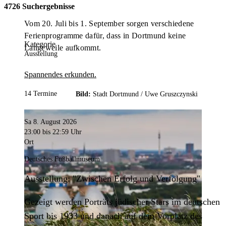
4726 Suchergebnisse
Vom 20. Juli bis 1. September sorgen verschiedene
Ferienprogramme dafür, dass in Dortmund keine
Kategorie
Langeweile aufkommt.
Ausstellung
Spannendes erkunden.
14 Termine
Bild:
Stadt Dortmund /
Uwe Gruszczynski
Sa 8. August 2026
23:00
bis 22:59 Uhr
Ort
Deutsches Fußballmuseum
Ausstellung: "Zwischen Erfolg und Verfolgung"
Gezeigt werden Porträts jüdischer Stars im deutschen
Sport bis 1933 und danach auf dem Vorplatz des