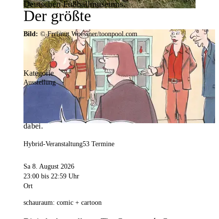
Deutschen Fußballmuseums.
Der größte
Veranstaltungskalender der
Bild:
© Freimut Woessner/toonpool.com
Region
Kategorie
Ausstellung
Mit weit über 4.000 Terminen ist der
Veranstaltungskalender der Stadt Dortmund der
umfangreichste der Region. Hier ist für alle was
dabei.
Hybrid-Veranstaltung
53 Termine
Sa 8. August 2026
23:00
bis 22:59 Uhr
Ort
schauraum: comic + cartoon