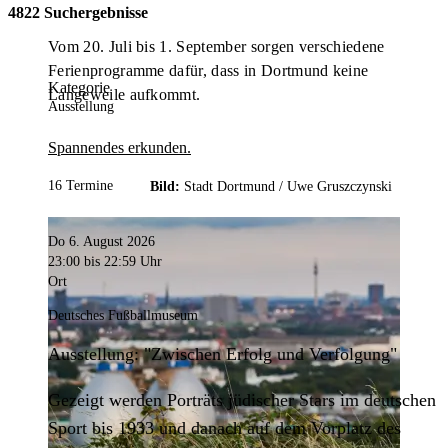
4822 Suchergebnisse
Vom 20. Juli bis 1. September sorgen verschiedene
Ferienprogramme dafür, dass in Dortmund keine
Kategorie
Langeweile aufkommt.
Ausstellung
Spannendes erkunden.
16 Termine
Bild:
Stadt Dortmund /
Uwe Gruszczynski
Do 6. August 2026
23:00
bis 22:59 Uhr
Ort
Deutsches Fußballmuseum
Ausstellung: "Zwischen Erfolg und Verfolgung"
Gezeigt werden Porträts jüdischer Stars im deutschen
Sport bis 1933 und danach auf dem Vorplatz des