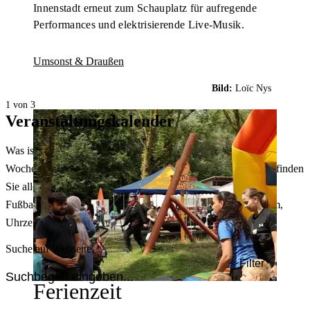
Innenstadt erneut zum Schauplatz für aufregende
Performances und elektrisierende Live-Musik.
Umsonst & Draußen
Bild:
Loïc Nys
1 von 3
Veranstaltungskalender
Was ist heute in Dortmund los? Welche Konzerte gibt es am
Wochenende? Im größten Veranstaltungskalender Dortmunds finden
Sie alle Events – von der Stadt- oder Museumsführung übers
Fußballspiel bis zum Flohmarkt. Sie können dabei nach Datum,
Uhrzeit, Ort oder Art der Veranstaltung auswählen. Viel Spaß!
Suche auf Webseite
Filter
Ferienzeit