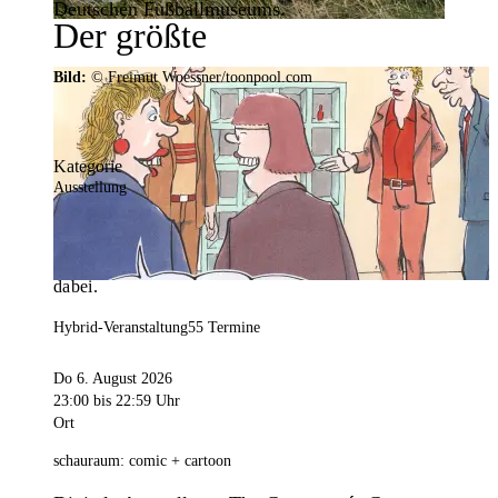
Deutschen Fußballmuseums.
Der größte
Veranstaltungskalender der
Bild:
© Freimut Woessner/toonpool.com
Region
Kategorie
Ausstellung
Mit weit über 4.000 Terminen ist der
Veranstaltungskalender der Stadt Dortmund der
umfangreichste der Region. Hier ist für alle was
dabei.
Hybrid-Veranstaltung
55 Termine
Do 6. August 2026
23:00
bis 22:59 Uhr
Ort
schauraum: comic + cartoon