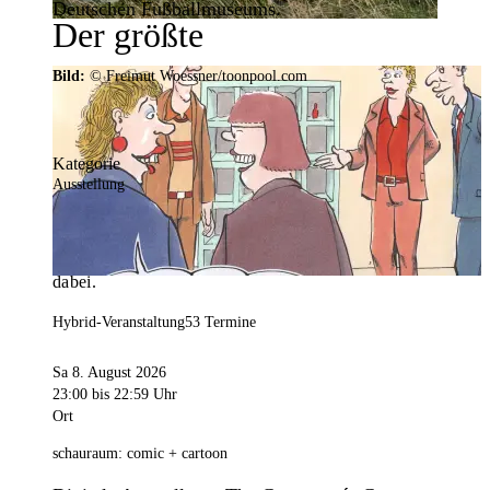
Deutschen Fußballmuseums.
Der größte
Veranstaltungskalender der
Bild:
© Freimut Woessner/toonpool.com
Region
Kategorie
Ausstellung
Mit weit über 4.000 Terminen ist der
Veranstaltungskalender der Stadt Dortmund der
umfangreichste der Region. Hier ist für alle was
dabei.
Hybrid-Veranstaltung
53 Termine
Sa 8. August 2026
23:00
bis 22:59 Uhr
Ort
schauraum: comic + cartoon