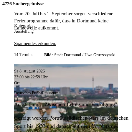
4726 Suchergebnisse
Vom 20. Juli bis 1. September sorgen verschiedene
Ferienprogramme dafür, dass in Dortmund keine
Kategorie
Langeweile aufkommt.
Ausstellung
Spannendes erkunden.
14 Termine
Bild:
Stadt Dortmund /
Uwe Gruszczynski
Sa 8. August 2026
23:00
bis 22:59 Uhr
Ort
Deutsches Fußballmuseum
Ausstellung: "Zwischen Erfolg und Verfolgung"
Gezeigt werden Porträts jüdischer Stars im deutschen
Sport bis 1933 und danach auf dem Vorplatz des