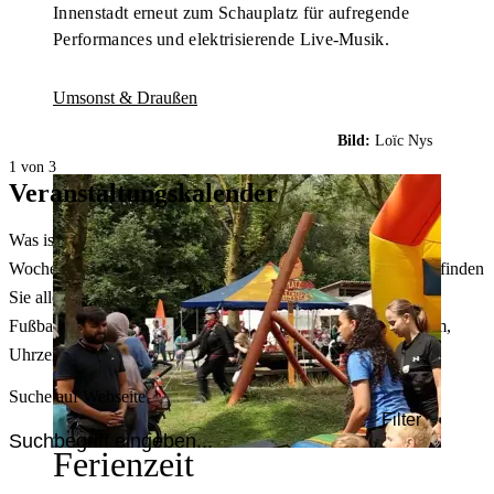
Innenstadt erneut zum Schauplatz für aufregende
Performances und elektrisierende Live-Musik.
Umsonst & Draußen
Bild:
Loïc Nys
1 von 3
Veranstaltungskalender
Was ist heute in Dortmund los? Welche Konzerte gibt es am
Wochenende? Im größten Veranstaltungskalender Dortmunds finden
Sie alle Events – von der Stadt- oder Museumsführung übers
Fußballspiel bis zum Flohmarkt. Sie können dabei nach Datum,
Uhrzeit, Ort oder Art der Veranstaltung auswählen. Viel Spaß!
Suche auf Webseite
Filter
Ferienzeit