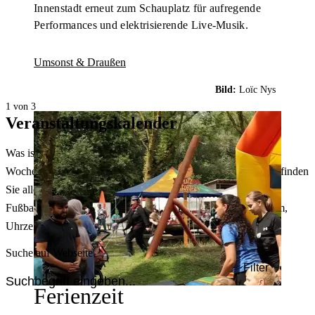
Innenstadt erneut zum Schauplatz für aufregende
Performances und elektrisierende Live-Musik.
Umsonst & Draußen
Bild:
Loïc Nys
1 von 3
Veranstaltungskalender
Was ist heute in Dortmund los? Welche Konzerte gibt es am
Wochenende? Im größten Veranstaltungskalender Dortmunds finden
Sie alle Events – von der Stadt- oder Museumsführung übers
Fußballspiel bis zum Flohmarkt. Sie können dabei nach Datum,
Uhrzeit, Ort oder Art der Veranstaltung auswählen. Viel Spaß!
Suche auf Webseite
Filter
Ferienzeit