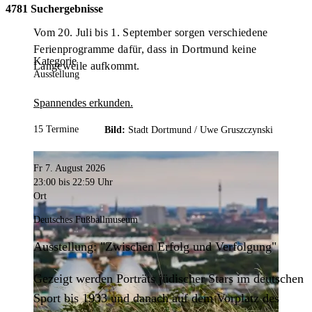
4781 Suchergebnisse
Vom 20. Juli bis 1. September sorgen verschiedene
Ferienprogramme dafür, dass in Dortmund keine
Kategorie
Langeweile aufkommt.
Ausstellung
Spannendes erkunden.
15 Termine
Bild:
Stadt Dortmund /
Uwe Gruszczynski
Fr 7. August 2026
23:00
bis 22:59 Uhr
Ort
Deutsches Fußballmuseum
Ausstellung: "Zwischen Erfolg und Verfolgung"
Gezeigt werden Porträts jüdischer Stars im deutschen
Sport bis 1933 und danach auf dem Vorplatz des