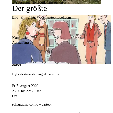
Deutschen Fußballmuseums.
Der größte
Veranstaltungskalender der
Bild:
© Freimut Woessner/toonpool.com
Region
Kategorie
Ausstellung
Mit weit über 4.000 Terminen ist der
Veranstaltungskalender der Stadt Dortmund der
umfangreichste der Region. Hier ist für alle was
dabei.
Hybrid-Veranstaltung
54 Termine
Fr 7. August 2026
23:00
bis 22:59 Uhr
Ort
schauraum: comic + cartoon