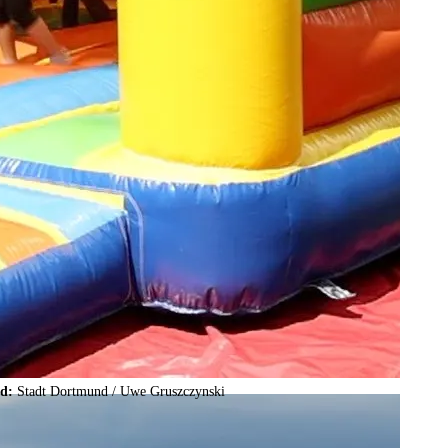
ld:
Stadt Dortmund /
Uwe Gruszczynski