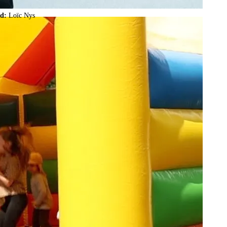
ld:
Loïc Nys