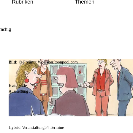
Rubriken
Themen
rachig
Bild:
© Freimut Woessner/toonpool.com
Kategorie
Ausstellung
Hybrid-Veranstaltung
54 Termine