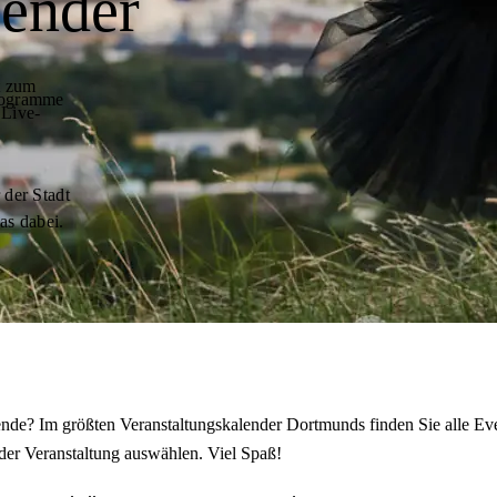
lender
t zum
programme
 Live-
 der Stadt
as dabei.
de? Im größten Veranstaltungskalender Dortmunds finden Sie alle Eve
der Veranstaltung auswählen. Viel Spaß!