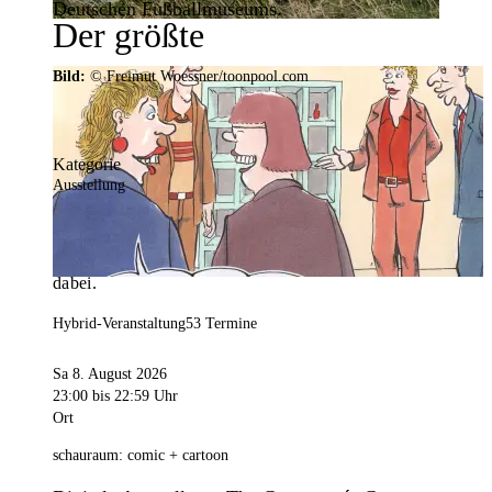
Deutschen Fußballmuseums.
Der größte
Veranstaltungskalender der
Bild:
© Freimut Woessner/toonpool.com
Region
Kategorie
Ausstellung
Mit weit über 4.000 Terminen ist der
Veranstaltungskalender der Stadt Dortmund der
umfangreichste der Region. Hier ist für alle was
dabei.
Hybrid-Veranstaltung
53 Termine
Sa 8. August 2026
23:00
bis 22:59 Uhr
Ort
schauraum: comic + cartoon