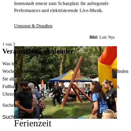
Innenstadt erneut zum Schauplatz für aufregende
Performances und elektrisierende Live-Musik.
Umsonst & Draußen
Bild:
Loïc Nys
1 von 3
Veranstaltungskalender
Was ist heute in Dortmund los? Welche Konzerte gibt es am
Wochenende? Im größten Veranstaltungskalender Dortmunds finden
Sie alle Events – von der Stadt- oder Museumsführung übers
Fußballspiel bis zum Flohmarkt. Sie können dabei nach Datum,
Uhrzeit, Ort oder Art der Veranstaltung auswählen. Viel Spaß!
Suche auf Webseite
Filter
Ferienzeit