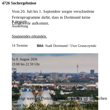
4726 Suchergebnisse
Vom 20. Juli bis 1. September sorgen verschiedene
Ferienprogramme dafür, dass in Dortmund keine
Kategorie
Langeweile aufkommt.
Ausstellung
Spannendes erkunden.
14 Termine
Bild:
Stadt Dortmund /
Uwe Gruszczynski
Sa 8. August 2026
23:00
bis 22:59 Uhr
Ort
Deutsches Fußballmuseum
Ausstellung: "Zwischen Erfolg und Verfolgung"
Gezeigt werden Porträts jüdischer Stars im deutschen
Sport bis 1933 und danach auf dem Vorplatz des