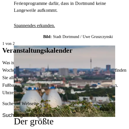
Ferienprogramme dafür, dass in Dortmund keine
Langeweile aufkommt.
Spannendes erkunden.
Bild:
Stadt Dortmund /
Uwe Gruszczynski
1 von 2
Veranstaltungskalender
Was ist heute in Dortmund los? Welche Konzerte gibt es am
Wochenende? Im größten Veranstaltungskalender Dortmunds finden
Sie alle Events – von der Stadt- oder Museumsführung übers
Fußballspiel bis zum Flohmarkt. Sie können dabei nach Datum,
Uhrzeit, Ort oder Art der Veranstaltung auswählen. Viel Spaß!
Suche auf Webseite
Filter
Der größte