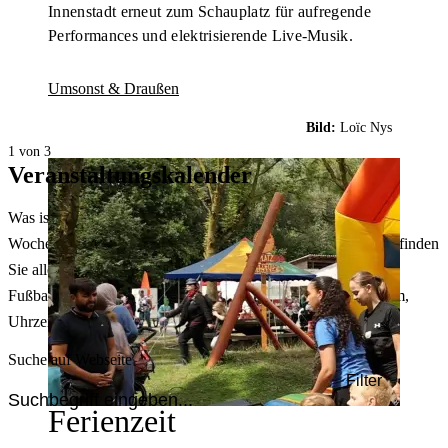
Innenstadt erneut zum Schauplatz für aufregende
Performances und elektrisierende Live-Musik.
Umsonst & Draußen
Bild:
Loïc Nys
1 von 3
Veranstaltungskalender
Was ist heute in Dortmund los? Welche Konzerte gibt es am
Wochenende? Im größten Veranstaltungskalender Dortmunds finden
Sie alle Events – von der Stadt- oder Museumsführung übers
Fußballspiel bis zum Flohmarkt. Sie können dabei nach Datum,
Uhrzeit, Ort oder Art der Veranstaltung auswählen. Viel Spaß!
Suche auf Webseite
Filter
Ferienzeit