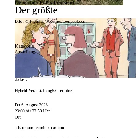
Deutschen Fußballmuseums.
Der größte
Veranstaltungskalender der
Bild:
© Freimut Woessner/toonpool.com
Region
Kategorie
Ausstellung
Mit weit über 4.000 Terminen ist der
Veranstaltungskalender der Stadt Dortmund der
umfangreichste der Region. Hier ist für alle was
dabei.
Hybrid-Veranstaltung
55 Termine
Do 6. August 2026
23:00
bis 22:59 Uhr
Ort
schauraum: comic + cartoon