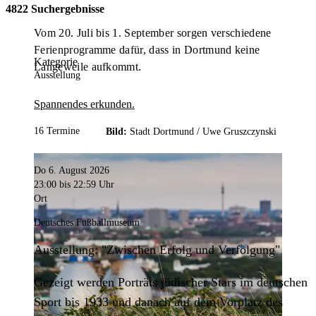
4822 Suchergebnisse
Vom 20. Juli bis 1. September sorgen verschiedene
Ferienprogramme dafür, dass in Dortmund keine
Kategorie
Langeweile aufkommt.
Ausstellung
Spannendes erkunden.
16 Termine
Bild:
Stadt Dortmund /
Uwe Gruszczynski
Do 6. August 2026
23:00
bis 22:59 Uhr
Ort
Deutsches Fußballmuseum
Ausstellung: "Zwischen Erfolg und Verfolgung"
Gezeigt werden Porträts jüdischer Stars im deutschen
Sport bis 1933 und danach auf dem Vorplatz des