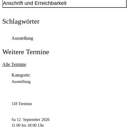
Anschrift und Erreichbarkeit
Kontakt anzeigen
Anschrift
Schlagwörter
Park der Partnerstädte
2
44137
Dortmund
Ausstellung
Weitere Termine
Alle Termine
Kategorie:
Ausstellung
118 Termine
Sa 12. September 2026
11:00
bis 18:00 Uhr