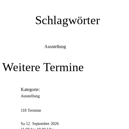
Kontakt
Telefonnummer
+49 231 13732155
Schlagwörter
E-Mail-Adresse
info@hmkv.de
Hartware MedienKunstVerein
Anschrift
Park der Partnerstädte
2
Ausstellung
44137
Dortmund
Weitere Termine
Kategorie:
Ausstellung
118 Termine
Sa 12. September 2026