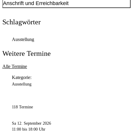
Anschrift und Erreichbarkeit
Kontakt anzeigen
Anschrift
Schlagwörter
Park der Partnerstädte
2
44137
Dortmund
Ausstellung
Weitere Termine
Alle Termine
Kategorie:
Ausstellung
118 Termine
Sa 12. September 2026
11:00
bis 18:00 Uhr