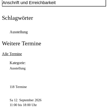
Anschrift und Erreichbarkeit
Kontakt anzeigen
Anschrift
Schlagwörter
Park der Partnerstädte
2
44137
Dortmund
Ausstellung
Weitere Termine
Alle Termine
Kategorie:
Ausstellung
118 Termine
Sa 12. September 2026
11:00
bis 18:00 Uhr