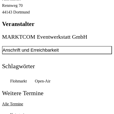
Rennweg
70
44143
Dortmund
Veranstalter
MARKTCOM Eventwerkstatt GmbH
Anschrift und Erreichbarkeit
Kontakt anzeigen
Anschrift
Schlagwörter
Berghofer Str.
243
44269
Dortmund
Flohmarkt
Open-Air
Weitere Termine
Alle Termine