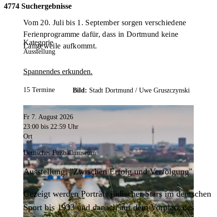
4774 Suchergebnisse
Vom 20. Juli bis 1. September sorgen verschiedene
Ferienprogramme dafür, dass in Dortmund keine
Kategorie
Langeweile aufkommt.
Ausstellung
Spannendes erkunden.
15 Termine
Bild:
Stadt Dortmund /
Uwe Gruszczynski
Fr 7. August 2026
23:00
bis 22:59 Uhr
Ort
Deutsches Fußballmuseum
Ausstellung: "Zwischen Erfolg und Verfolgung"
Gezeigt werden Porträts jüdischer Stars im deutschen
Sport bis 1933 und danach auf dem Vorplatz des