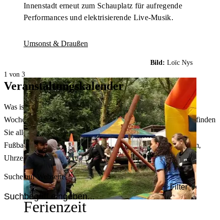
Innenstadt erneut zum Schauplatz für aufregende
Performances und elektrisierende Live-Musik.
Umsonst & Draußen
Bild:
Loïc Nys
1 von 3
Veranstaltungskalender
Was ist heute in Dortmund los? Welche Konzerte gibt es am
Wochenende? Im größten Veranstaltungskalender Dortmunds finden
Sie alle Events – von der Stadt- oder Museumsführung übers
Fußballspiel bis zum Flohmarkt. Sie können dabei nach Datum,
Uhrzeit, Ort oder Art der Veranstaltung auswählen. Viel Spaß!
Suche auf Webseite
Filter
Ferienzeit