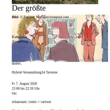
Deutschen Fußballmuseums.
Der größte
Veranstaltungskalender der
Bild:
© Freimut Woessner/toonpool.com
Region
Kategorie
Ausstellung
Mit weit über 4.000 Terminen ist der
Veranstaltungskalender der Stadt Dortmund der
umfangreichste der Region. Hier ist für alle was
dabei.
Hybrid-Veranstaltung
54 Termine
Fr 7. August 2026
23:00
bis 22:59 Uhr
Ort
schauraum: comic + cartoon