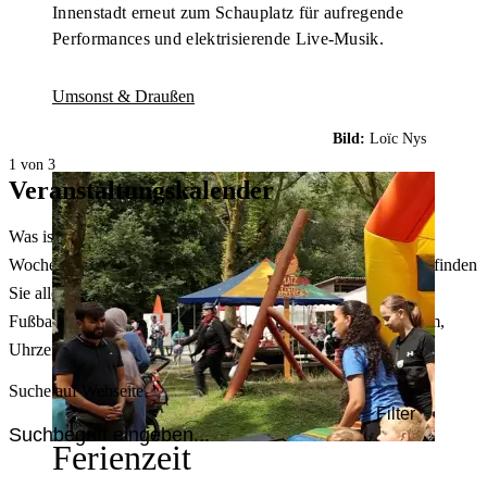
Innenstadt erneut zum Schauplatz für aufregende
Performances und elektrisierende Live-Musik.
Umsonst & Draußen
Bild:
Loïc Nys
1 von 3
Veranstaltungskalender
Was ist heute in Dortmund los? Welche Konzerte gibt es am
Wochenende? Im größten Veranstaltungskalender Dortmunds finden
Sie alle Events – von der Stadt- oder Museumsführung übers
Fußballspiel bis zum Flohmarkt. Sie können dabei nach Datum,
Uhrzeit, Ort oder Art der Veranstaltung auswählen. Viel Spaß!
Suche auf Webseite
Filter
Ferienzeit