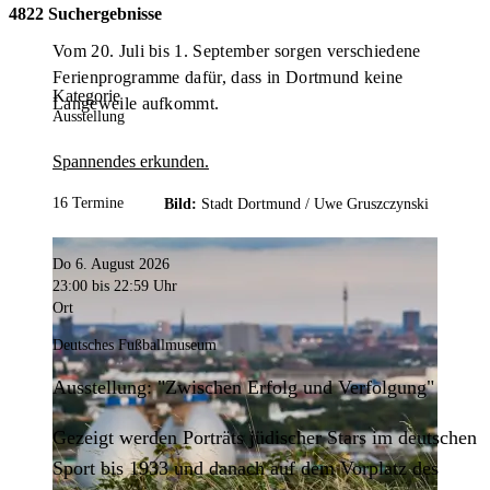
4822 Suchergebnisse
Vom 20. Juli bis 1. September sorgen verschiedene
Ferienprogramme dafür, dass in Dortmund keine
Kategorie
Langeweile aufkommt.
Ausstellung
Spannendes erkunden.
16 Termine
Bild:
Stadt Dortmund /
Uwe Gruszczynski
Do 6. August 2026
23:00
bis 22:59 Uhr
Ort
Deutsches Fußballmuseum
Ausstellung: "Zwischen Erfolg und Verfolgung"
Gezeigt werden Porträts jüdischer Stars im deutschen
Sport bis 1933 und danach auf dem Vorplatz des