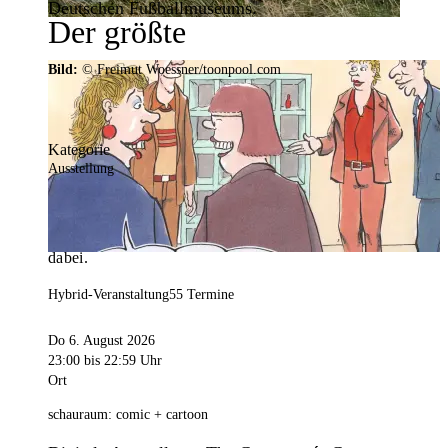
Deutschen Fußballmuseums.
Der größte
Veranstaltungskalender der
Bild:
© Freimut Woessner/toonpool.com
Region
Kategorie
Ausstellung
Mit weit über 4.000 Terminen ist der
Veranstaltungskalender der Stadt Dortmund der
umfangreichste der Region. Hier ist für alle was
dabei.
Hybrid-Veranstaltung
55 Termine
Do 6. August 2026
23:00
bis 22:59 Uhr
Ort
schauraum: comic + cartoon