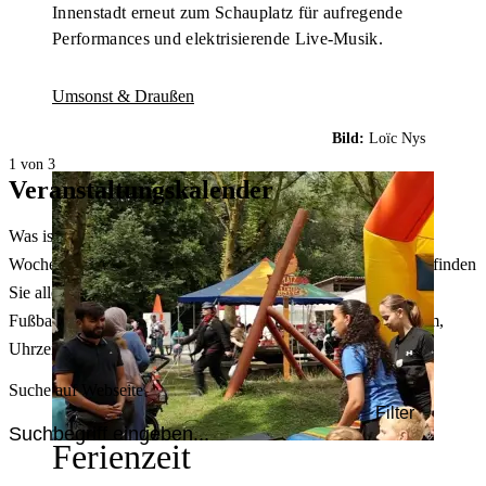
Innenstadt erneut zum Schauplatz für aufregende
Performances und elektrisierende Live-Musik.
Umsonst & Draußen
Bild:
Loïc Nys
1 von 3
Veranstaltungskalender
Was ist heute in Dortmund los? Welche Konzerte gibt es am
Wochenende? Im größten Veranstaltungskalender Dortmunds finden
Sie alle Events – von der Stadt- oder Museumsführung übers
Fußballspiel bis zum Flohmarkt. Sie können dabei nach Datum,
Uhrzeit, Ort oder Art der Veranstaltung auswählen. Viel Spaß!
Suche auf Webseite
Filter
Ferienzeit