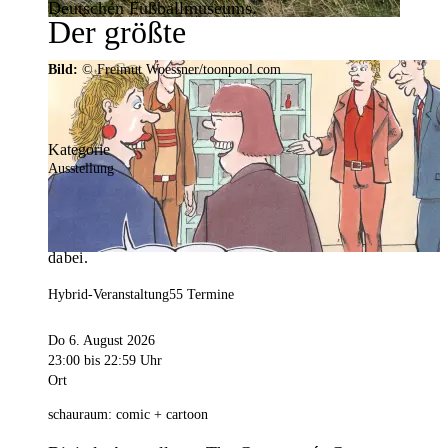
Deutschen Fußballmuseums.
Der größte
Veranstaltungskalender der
Bild:
© Freimut Woessner/toonpool.com
Region
Kategorie
Ausstellung
Mit weit über 4.000 Terminen ist der
Veranstaltungskalender der Stadt Dortmund der
umfangreichste der Region. Hier ist für alle was
dabei.
Hybrid-Veranstaltung
55 Termine
Do 6. August 2026
23:00
bis 22:59 Uhr
Ort
schauraum: comic + cartoon