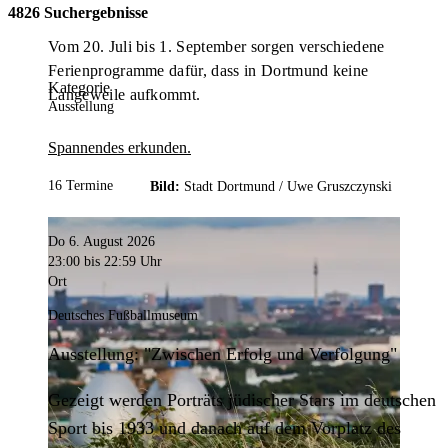
4826 Suchergebnisse
Vom 20. Juli bis 1. September sorgen verschiedene
Ferienprogramme dafür, dass in Dortmund keine
Kategorie
Langeweile aufkommt.
Ausstellung
Spannendes erkunden.
16 Termine
Bild:
Stadt Dortmund /
Uwe Gruszczynski
Do 6. August 2026
23:00
bis 22:59 Uhr
Ort
Deutsches Fußballmuseum
Ausstellung: "Zwischen Erfolg und Verfolgung"
Gezeigt werden Porträts jüdischer Stars im deutschen
Sport bis 1933 und danach auf dem Vorplatz des