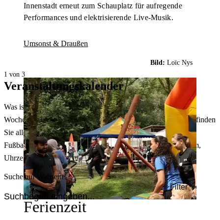
Innenstadt erneut zum Schauplatz für aufregende
Performances und elektrisierende Live-Musik.
Umsonst & Draußen
Bild:
Loïc Nys
1 von 3
Veranstaltungskalender
Was ist heute in Dortmund los? Welche Konzerte gibt es am
Wochenende? Im größten Veranstaltungskalender Dortmunds finden
Sie alle Events – von der Stadt- oder Museumsführung übers
Fußballspiel bis zum Flohmarkt. Sie können dabei nach Datum,
Uhrzeit, Ort oder Art der Veranstaltung auswählen. Viel Spaß!
Suche auf Webseite
Filter
Ferienzeit