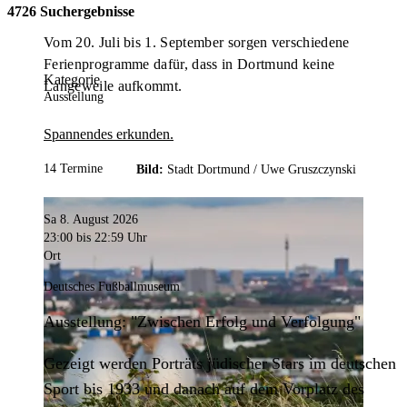
4726 Suchergebnisse
Vom 20. Juli bis 1. September sorgen verschiedene
Ferienprogramme dafür, dass in Dortmund keine
Kategorie
Langeweile aufkommt.
Ausstellung
Spannendes erkunden.
14 Termine
Bild:
Stadt Dortmund /
Uwe Gruszczynski
Sa 8. August 2026
23:00
bis 22:59 Uhr
Ort
Deutsches Fußballmuseum
Ausstellung: "Zwischen Erfolg und Verfolgung"
Gezeigt werden Porträts jüdischer Stars im deutschen
Sport bis 1933 und danach auf dem Vorplatz des