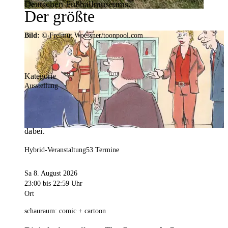
Deutschen Fußballmuseums.
Der größte
Veranstaltungskalender der
Bild:
© Freimut Woessner/toonpool.com
Region
Kategorie
Ausstellung
Mit weit über 4.000 Terminen ist der
Veranstaltungskalender der Stadt Dortmund der
umfangreichste der Region. Hier ist für alle was
dabei.
Hybrid-Veranstaltung
53 Termine
Sa 8. August 2026
23:00
bis 22:59 Uhr
Ort
schauraum: comic + cartoon