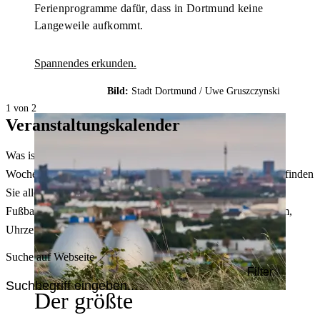
Ferienprogramme dafür, dass in Dortmund keine
Langeweile aufkommt.
Spannendes erkunden.
Bild:
Stadt Dortmund /
Uwe Gruszczynski
1 von 2
Veranstaltungskalender
Was ist heute in Dortmund los? Welche Konzerte gibt es am
Wochenende? Im größten Veranstaltungskalender Dortmunds finden
Sie alle Events – von der Stadt- oder Museumsführung übers
Fußballspiel bis zum Flohmarkt. Sie können dabei nach Datum,
Uhrzeit, Ort oder Art der Veranstaltung auswählen. Viel Spaß!
Suche auf Webseite
Filter
Der größte