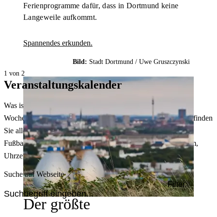
Ferienprogramme dafür, dass in Dortmund keine
Langeweile aufkommt.
Spannendes erkunden.
Bild:
Stadt Dortmund /
Uwe Gruszczynski
1 von 2
Veranstaltungskalender
Was ist heute in Dortmund los? Welche Konzerte gibt es am
Wochenende? Im größten Veranstaltungskalender Dortmunds finden
Sie alle Events – von der Stadt- oder Museumsführung übers
Fußballspiel bis zum Flohmarkt. Sie können dabei nach Datum,
Uhrzeit, Ort oder Art der Veranstaltung auswählen. Viel Spaß!
Suche auf Webseite
Filter
Der größte