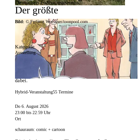
Deutschen Fußballmuseums.
Der größte
Veranstaltungskalender der
Bild:
© Freimut Woessner/toonpool.com
Region
Kategorie
Ausstellung
Mit weit über 4.000 Terminen ist der
Veranstaltungskalender der Stadt Dortmund der
umfangreichste der Region. Hier ist für alle was
dabei.
Hybrid-Veranstaltung
55 Termine
Do 6. August 2026
23:00
bis 22:59 Uhr
Ort
schauraum: comic + cartoon