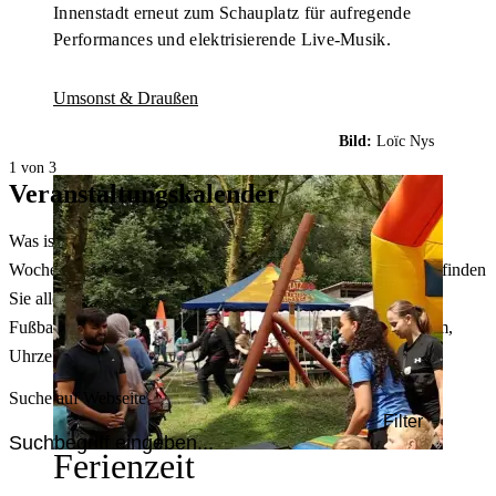
Innenstadt erneut zum Schauplatz für aufregende
Performances und elektrisierende Live-Musik.
Umsonst & Draußen
Bild:
Loïc Nys
1 von 3
Veranstaltungskalender
Was ist heute in Dortmund los? Welche Konzerte gibt es am
Wochenende? Im größten Veranstaltungskalender Dortmunds finden
Sie alle Events – von der Stadt- oder Museumsführung übers
Fußballspiel bis zum Flohmarkt. Sie können dabei nach Datum,
Uhrzeit, Ort oder Art der Veranstaltung auswählen. Viel Spaß!
Suche auf Webseite
Filter
Ferienzeit