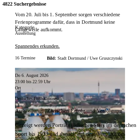
4822 Suchergebnisse
Vom 20. Juli bis 1. September sorgen verschiedene
Ferienprogramme dafür, dass in Dortmund keine
Kategorie
Langeweile aufkommt.
Ausstellung
Spannendes erkunden.
16 Termine
Bild:
Stadt Dortmund /
Uwe Gruszczynski
Do 6. August 2026
23:00
bis 22:59 Uhr
Ort
Deutsches Fußballmuseum
Ausstellung: "Zwischen Erfolg und Verfolgung"
Gezeigt werden Porträts jüdischer Stars im deutschen
Sport bis 1933 und danach auf dem Vorplatz des