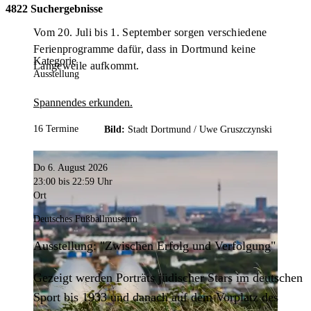
4822 Suchergebnisse
Vom 20. Juli bis 1. September sorgen verschiedene
Ferienprogramme dafür, dass in Dortmund keine
Kategorie
Langeweile aufkommt.
Ausstellung
Spannendes erkunden.
16 Termine
Bild:
Stadt Dortmund /
Uwe Gruszczynski
Do 6. August 2026
23:00
bis 22:59 Uhr
Ort
Deutsches Fußballmuseum
Ausstellung: "Zwischen Erfolg und Verfolgung"
Gezeigt werden Porträts jüdischer Stars im deutschen
Sport bis 1933 und danach auf dem Vorplatz des