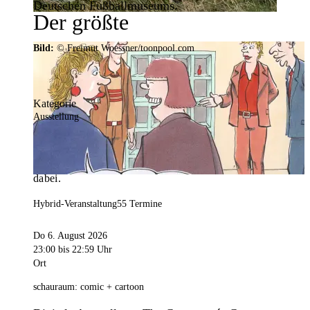
Deutschen Fußballmuseums.
Der größte
Veranstaltungskalender der
Bild:
© Freimut Woessner/toonpool.com
Region
Kategorie
Ausstellung
Mit weit über 4.000 Terminen ist der
Veranstaltungskalender der Stadt Dortmund der
umfangreichste der Region. Hier ist für alle was
dabei.
Hybrid-Veranstaltung
55 Termine
Do 6. August 2026
23:00
bis 22:59 Uhr
Ort
schauraum: comic + cartoon